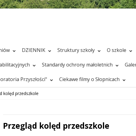
zniów
DZIENNIK
Struktury szkoły
O szkole
bilitacyjnych
Standardy ochrony małoletnich
Gale
ratoria Przyszłości"
Ciekawe filmy o Słopnicach
d kolęd przedszkole
Przegląd kolęd przedszkole