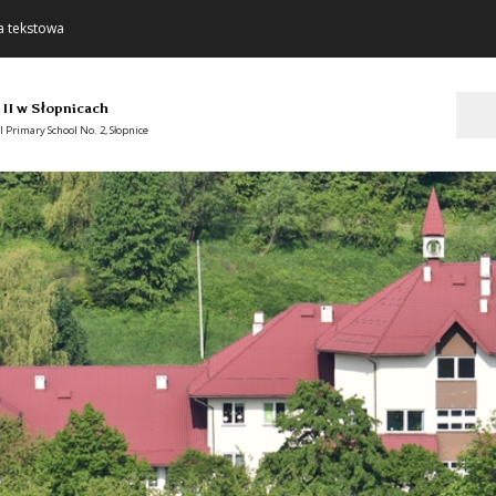
a tekstowa
Szukaj
 II w Słopnicach
 Primary School No. 2, Słopnice