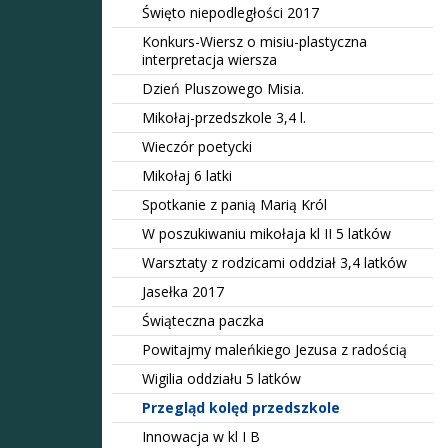
Święto niepodległości 2017
Konkurs-Wiersz o misiu-plastyczna
interpretacja wiersza
Dzień Pluszowego Misia.
Mikołaj-przedszkole 3,4 l.
Wieczór poetycki
Mikołaj 6 latki
Spotkanie z panią Marią Król
W poszukiwaniu mikołaja kl II 5 latków
Warsztaty z rodzicami oddział 3,4 latków
Jasełka 2017
Świąteczna paczka
Powitajmy maleńkiego Jezusa z radością
Wigilia oddziału 5 latków
Przegląd kolęd przedszkole
Innowacja w kl I B