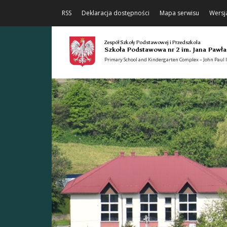
RSS
Deklaracja dostępności
Mapa serwisu
Wersj
Zespół Szkoły Podstawowej i Przedszkola
Szkoła Podstawowa nr 2 im. Jana Pawła
Primary School and Kindergarten Complex – John Paul II