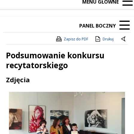
MENU GŁÓWNE
PANEL BOCZNY
Zapisz do PDF
Drukuj
Podsumowanie konkursu
recytatorskiego
Treść
Zdjęcia