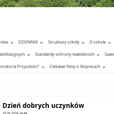
zniów
DZIENNIK
Struktury szkoły
O szkole
bilitacyjnych
Standardy ochrony małoletnich
Gale
ratoria Przyszłości"
Ciekawe filmy o Słopnicach
Dzień dobrych uczynków
25.05.2026 14:49