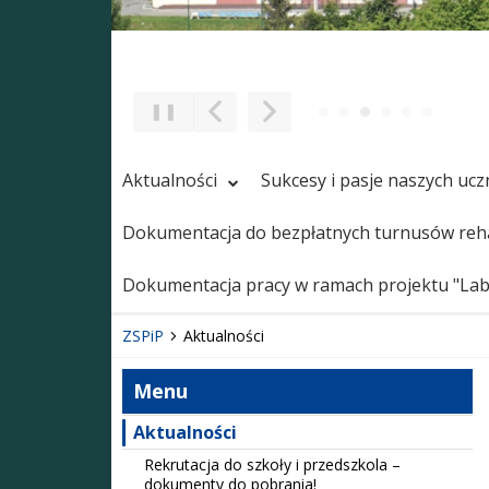
❚❚
Poprzedni Element
Następny Element
Aktualności
Sukcesy i pasje naszych uc
Dokumentacja do bezpłatnych turnusów reha
Dokumentacja pracy w ramach projektu "Labo
ZSPiP
Aktualności
Menu
Aktualności
Rekrutacja do szkoły i przedszkola –
dokumenty do pobrania!