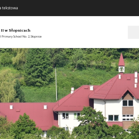
a tekstowa
Szukaj
 II w Słopnicach
 Primary School No. 2, Słopnice