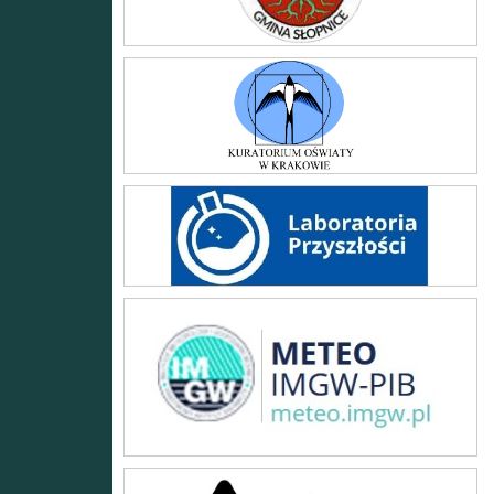
Kuratorium Oświaty w Krakowie
Laboratoria przyszłości
Prognoza zagrożeń meteo
sieć obserwatorów burz