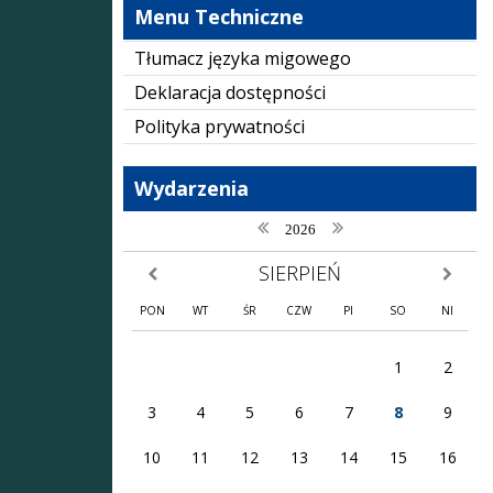
Menu Techniczne
Tłumacz języka migowego
Deklaracja dostępności
Polityka prywatności
Wydarzenia
poprzedni rok
następny rok
2026
SIERPIEŃ
poprzedni miesiąc
następny
PON
WT
ŚR
CZW
PI
SO
NI
1
2
3
4
5
6
7
8
9
10
11
12
13
14
15
16