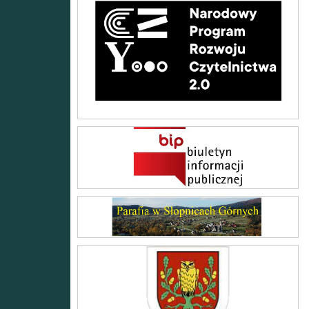
BIP
Parafia w Słopnicach Górnych
Gmina Słopnice