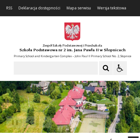
RSS
Deklaracja dostępności
Mapa serwisu
Wersja tekstowa
Zespół Szkoły Podstawowej i Przedszkola
Szkoła Podstawowa nr 2 im. Jana Pawła II w Słopnicach
Primary School and Kindergarten Complex – John Paul II Primary School No. 2, Słopnice
Szukaj
❚❚
Poprzedni Element
Następny Element