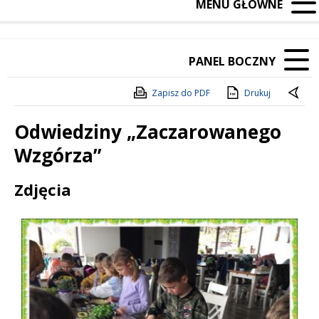
MENU GŁÓWNE
PANEL BOCZNY
Zapisz do PDF
Drukuj
Odwiedziny „Zaczarowanego
Wzgórza”
Treść
Zdjęcia